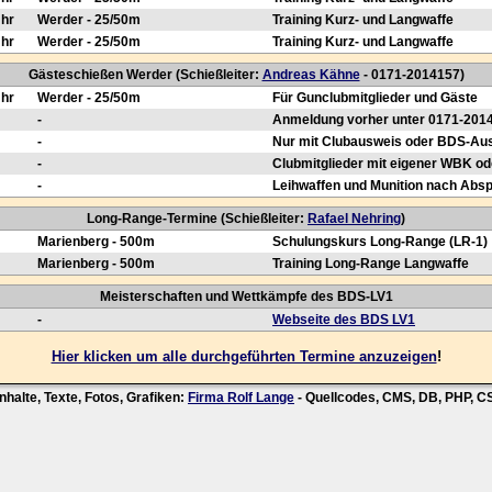
Uhr
Werder - 25/50m
Training Kurz- und Langwaffe
Uhr
Werder - 25/50m
Training Kurz- und Langwaffe
Gästeschießen Werder (Schießleiter:
Andreas Kähne
- 0171-2014157)
Uhr
Werder - 25/50m
Für Gunclubmitglieder und Gäste
-
Anmeldung vorher unter 0171-201
-
Nur mit Clubausweis oder BDS-Au
-
Clubmitglieder mit eigener WBK od
-
Leihwaffen und Munition nach Abs
Long-Range-Termine (Schießleiter:
Rafael Nehring
)
Marienberg - 500m
Schulungskurs Long-Range (LR-1)
Marienberg - 500m
Training Long-Range Langwaffe
Meisterschaften und Wettkämpfe des BDS-LV1
-
Webseite des BDS LV1
Hier klicken um alle durchgeführten Termine anzuzeigen
!
nhalte, Texte, Fotos, Grafiken:
Firma Rolf Lange
- Quellcodes, CMS, DB, PHP, 