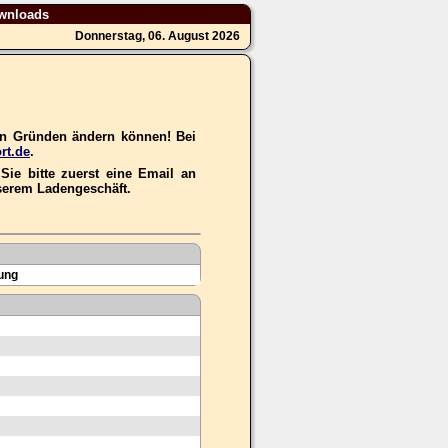
wnloads
Donnerstag, 06. August 2026
hen Gründen ändern können! Bei
rt.de
.
ie bitte zuerst eine Email an
nserem Ladengeschäft.
ung