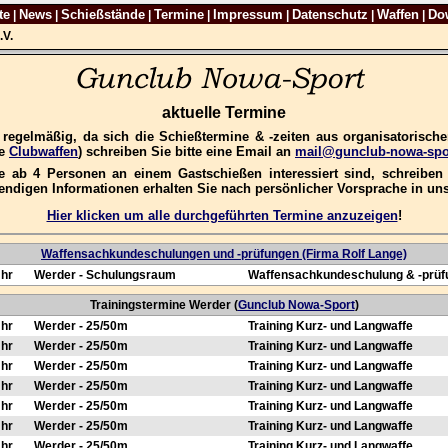
te
News
Schießstände
Termine
Impressum
Datenschutz
Waffen
Do
|
|
|
|
|
|
|
.V.
aktuelle Termine
e regelmäßig, da sich die Schießtermine & -zeiten aus organisatorisc
re
Clubwaffen
) schreiben Sie bitte eine Email an
mail@gunclub-nowa-spo
 ab 4 Personen an einem Gastschießen interessiert sind, schreiben S
wendigen Informationen erhalten Sie nach persönlicher Vorsprache in u
Hier klicken um alle durchgeführten Termine anzuzeigen
!
Waffensachkundeschulungen und -prüfungen (Firma Rolf Lange)
Uhr
Werder - Schulungsraum
Waffensachkundeschulung & -prüf
Trainingstermine Werder (
Gunclub Nowa-Sport
)
Uhr
Werder - 25/50m
Training Kurz- und Langwaffe
Uhr
Werder - 25/50m
Training Kurz- und Langwaffe
Uhr
Werder - 25/50m
Training Kurz- und Langwaffe
Uhr
Werder - 25/50m
Training Kurz- und Langwaffe
Uhr
Werder - 25/50m
Training Kurz- und Langwaffe
Uhr
Werder - 25/50m
Training Kurz- und Langwaffe
Uhr
Werder - 25/50m
Training Kurz- und Langwaffe