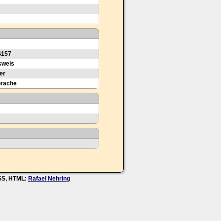
4157
sweis
er
prache
CSS, HTML:
Rafael Nehring