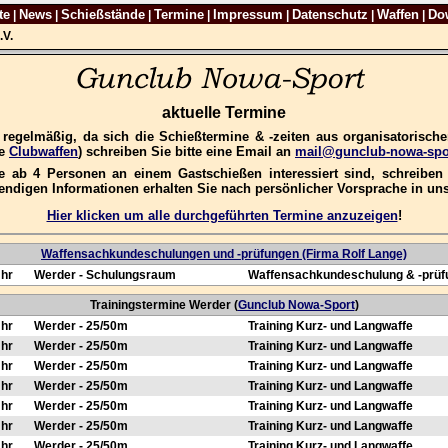
te
News
Schießstände
Termine
Impressum
Datenschutz
Waffen
Do
|
|
|
|
|
|
|
.V.
aktuelle Termine
e regelmäßig, da sich die Schießtermine & -zeiten aus organisatorisc
re
Clubwaffen
) schreiben Sie bitte eine Email an
mail@gunclub-nowa-spo
 ab 4 Personen an einem Gastschießen interessiert sind, schreiben S
wendigen Informationen erhalten Sie nach persönlicher Vorsprache in u
Hier klicken um alle durchgeführten Termine anzuzeigen
!
Waffensachkundeschulungen und -prüfungen (Firma Rolf Lange)
Uhr
Werder - Schulungsraum
Waffensachkundeschulung & -prüf
Trainingstermine Werder (
Gunclub Nowa-Sport
)
Uhr
Werder - 25/50m
Training Kurz- und Langwaffe
Uhr
Werder - 25/50m
Training Kurz- und Langwaffe
Uhr
Werder - 25/50m
Training Kurz- und Langwaffe
Uhr
Werder - 25/50m
Training Kurz- und Langwaffe
Uhr
Werder - 25/50m
Training Kurz- und Langwaffe
Uhr
Werder - 25/50m
Training Kurz- und Langwaffe
Uhr
Werder - 25/50m
Training Kurz- und Langwaffe