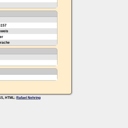
4157
sweis
er
prache
CSS, HTML:
Rafael Nehring