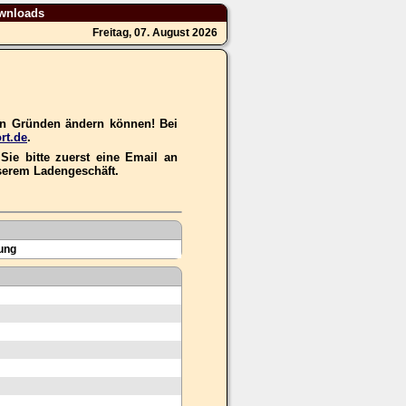
wnloads
Freitag, 07. August 2026
hen Gründen ändern können! Bei
rt.de
.
ie bitte zuerst eine Email an
nserem Ladengeschäft.
ung