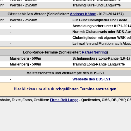
Uhr
Werder - 25/50m
Training Kurz- und Langwaffe
Gästeschießen Werder (Schießleiter:
Andreas Kähne
- 0171-2014157)
Uhr
Werder - 25/50m
Für Gunclubmitglieder und Gäste
-
Anmeldung vorher unter 0171-201
-
Nur mit Clubausweis oder BDS-Au
-
Clubmitglieder mit eigener WBK od
-
Leihwaffen und Munition nach Abs
Long-Range-Termine (Schießleiter:
Rafael Nehring
)
Marienberg - 500m
Schulungskurs Long-Range (LR-1)
Marienberg - 500m
Training Long-Range Langwaffe
Meisterschaften und Wettkämpfe des BDS-LV1
-
Webseite des BDS LV1
Hier klicken um alle durchgeführten Termine anzuzeigen
!
nhalte, Texte, Fotos, Grafiken:
Firma Rolf Lange
- Quellcodes, CMS, DB, PHP, 