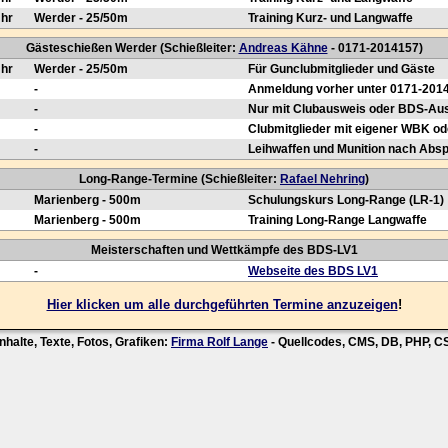
Uhr
Werder - 25/50m
Training Kurz- und Langwaffe
Gästeschießen Werder (Schießleiter:
Andreas Kähne
- 0171-2014157)
Uhr
Werder - 25/50m
Für Gunclubmitglieder und Gäste
-
Anmeldung vorher unter 0171-201
-
Nur mit Clubausweis oder BDS-Au
-
Clubmitglieder mit eigener WBK od
-
Leihwaffen und Munition nach Abs
Long-Range-Termine (Schießleiter:
Rafael Nehring
)
Marienberg - 500m
Schulungskurs Long-Range (LR-1)
Marienberg - 500m
Training Long-Range Langwaffe
Meisterschaften und Wettkämpfe des BDS-LV1
-
Webseite des BDS LV1
Hier klicken um alle durchgeführten Termine anzuzeigen
!
nhalte, Texte, Fotos, Grafiken:
Firma Rolf Lange
- Quellcodes, CMS, DB, PHP, 