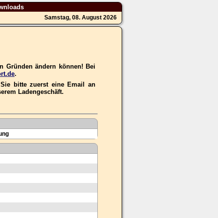
wnloads
Samstag, 08. August 2026
hen Gründen ändern können! Bei
rt.de
.
ie bitte zuerst eine Email an
nserem Ladengeschäft.
ung