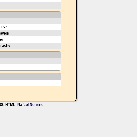
4157
sweis
er
prache
CSS, HTML:
Rafael Nehring