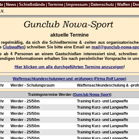
te
News
Schießstände
Termine
Impressum
Datenschutz
Waffen
Do
|
|
|
|
|
|
|
.V.
aktuelle Termine
e regelmäßig, da sich die Schießtermine & -zeiten aus organisatorisc
re
Clubwaffen
) schreiben Sie bitte eine Email an
mail@gunclub-nowa-spo
 ab 4 Personen an einem Gastschießen interessiert sind, schreiben S
wendigen Informationen erhalten Sie nach persönlicher Vorsprache in u
Hier klicken um alle durchgeführten Termine anzuzeigen
!
Waffensachkundeschulungen und -prüfungen (Firma Rolf Lange)
Uhr
Werder - Schulungsraum
Waffensachkundeschulung & -prüf
Trainingstermine Werder (
Gunclub Nowa-Sport
)
Uhr
Werder - 25/50m
Training Kurz- und Langwaffe
Uhr
Werder - 25/50m
Training Kurz- und Langwaffe
Uhr
Werder - 25/50m
Training Kurz- und Langwaffe
Uhr
Werder - 25/50m
Training Kurz- und Langwaffe
Uhr
Werder - 25/50m
Training Kurz- und Langwaffe
Uhr
Werder - 25/50m
Training Kurz- und Langwaffe
Uhr
Werder - 25/50m
Training Kurz- und Langwaffe