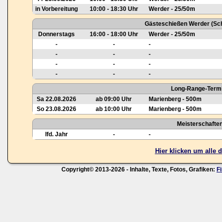
in Vorbereitung
10:00 - 18:30 Uhr
Werder - 25/50m
Gästeschießen Werder (Sch
Donnerstags
16:00 - 18:00 Uhr
Werder - 25/50m
-
-
-
-
-
-
-
-
-
-
-
-
Long-Range-Termi
Sa 22.08.2026
ab 09:00 Uhr
Marienberg - 500m
So 23.08.2026
ab 10:00 Uhr
Marienberg - 500m
Meisterschafte
lfd. Jahr
-
-
Hier klicken um alle
Copyright© 2013-2026 - Inhalte, Texte, Fotos, Grafiken:
F