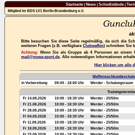
Startseite
News
Schießstände
Ter
|
|
|
Mitglied im BDS LV1 Berlin-Brandenburg e.V.
ak
Bitte besuchen Sie diese Seite regelmäßig, da sich die Sc
weiteren Fragen (z.B. verfügbare
Clubwaffen
) schreiben Sie 
Achtung:
Wenn Sie als Gruppe ab 4 Personen an einem Gas
mail@nowa-sport.de
. Alle notwendigen Informationen erhal
Hier klicken um alle
Waffensachkundeschulun
in Vorbereitung
09:00 - 18:00 Uhr
Werder - Schulungsraum
Trainingstermin
Fr 14.08.2026
10:00 - 18:30 Uhr
Werder - 25/50m
Fr 21.08.2026
10:00 - 18:30 Uhr
Werder - 25/50m
Fr 28.08.2026
10:00 - 18:30 Uhr
Werder - 25/50m
Fr 04.09.2026
10:00 - 18:30 Uhr
Werder - 25/50m
Fr 11.09.2026
10:00 - 18:30 Uhr
Werder - 25/50m
Fr 18.09.2026
10:00 - 18:30 Uhr
Werder - 25/50m
Fr 25.09.2026
10:00 - 18:30 Uhr
Werder - 25/50m