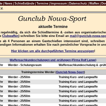
te
News
Schießstände
Termine
Impressum
Datenschutz
Waffen
Do
|
|
|
|
|
|
|
.V.
aktuelle Termine
e regelmäßig, da sich die Schießtermine & -zeiten aus organisatorisc
re
Clubwaffen
) schreiben Sie bitte eine Email an
mail@gunclub-nowa-spo
 ab 4 Personen an einem Gastschießen interessiert sind, schreiben S
wendigen Informationen erhalten Sie nach persönlicher Vorsprache in u
Hier klicken um alle durchgeführten Termine anzuzeigen
!
Waffensachkundeschulungen und -prüfungen (Firma Rolf Lange)
Uhr
Werder - Schulungsraum
Waffensachkundeschulung & -prüf
Trainingstermine Werder (
Gunclub Nowa-Sport
)
Uhr
Werder - 25/50m
Training Kurz- und Langwaffe
Uhr
Werder - 25/50m
Training Kurz- und Langwaffe
Uhr
Werder - 25/50m
Training Kurz- und Langwaffe
Uhr
Werder - 25/50m
Training Kurz- und Langwaffe
Uhr
Werder - 25/50m
Training Kurz- und Langwaffe
Uhr
Werder - 25/50m
Training Kurz- und Langwaffe
Uhr
Werder - 25/50m
Training Kurz- und Langwaffe