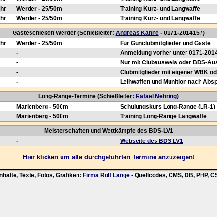
Uhr
Werder - 25/50m
Training Kurz- und Langwaffe
Uhr
Werder - 25/50m
Training Kurz- und Langwaffe
Gästeschießen Werder (Schießleiter:
Andreas Kähne
- 0171-2014157)
Uhr
Werder - 25/50m
Für Gunclubmitglieder und Gäste
-
Anmeldung vorher unter 0171-201
-
Nur mit Clubausweis oder BDS-Au
-
Clubmitglieder mit eigener WBK od
-
Leihwaffen und Munition nach Abs
Long-Range-Termine (Schießleiter:
Rafael Nehring
)
Marienberg - 500m
Schulungskurs Long-Range (LR-1)
Marienberg - 500m
Training Long-Range Langwaffe
Meisterschaften und Wettkämpfe des BDS-LV1
-
Webseite des BDS LV1
Hier klicken um alle durchgeführten Termine anzuzeigen
!
nhalte, Texte, Fotos, Grafiken:
Firma Rolf Lange
- Quellcodes, CMS, DB, PHP, 