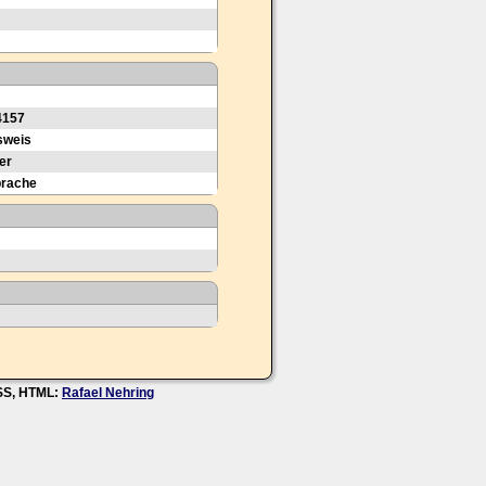
4157
sweis
er
prache
CSS, HTML:
Rafael Nehring