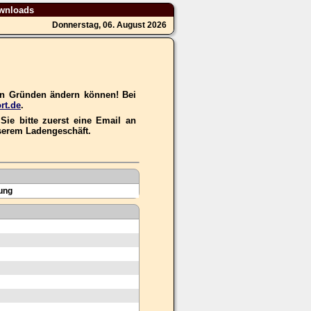
wnloads
Donnerstag, 06. August 2026
hen Gründen ändern können! Bei
rt.de
.
ie bitte zuerst eine Email an
nserem Ladengeschäft.
ung