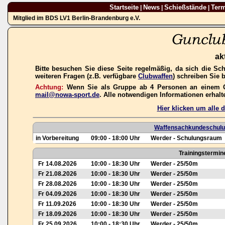
Startseite
News
Schießstände
Ter
|
|
|
Mitglied im BDS LV1 Berlin-Brandenburg e.V.
ak
Bitte besuchen Sie diese Seite regelmäßig, da sich die Sc
weiteren Fragen (z.B. verfügbare
Clubwaffen
) schreiben Sie 
Achtung:
Wenn Sie als Gruppe ab 4 Personen an einem Gas
mail@nowa-sport.de
. Alle notwendigen Informationen erhal
Hier klicken um alle
Waffensachkundeschulun
in Vorbereitung
09:00 - 18:00 Uhr
Werder - Schulungsraum
Trainingstermin
Fr 14.08.2026
10:00 - 18:30 Uhr
Werder - 25/50m
Fr 21.08.2026
10:00 - 18:30 Uhr
Werder - 25/50m
Fr 28.08.2026
10:00 - 18:30 Uhr
Werder - 25/50m
Fr 04.09.2026
10:00 - 18:30 Uhr
Werder - 25/50m
Fr 11.09.2026
10:00 - 18:30 Uhr
Werder - 25/50m
Fr 18.09.2026
10:00 - 18:30 Uhr
Werder - 25/50m
Fr 25.09.2026
10:00 - 18:30 Uhr
Werder - 25/50m