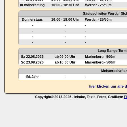
in Vorbereitung
10:00 - 18:30 Uhr
Werder - 25/50m
Gästeschießen Werder (Sch
Donnerstags
16:00 - 18:00 Uhr
Werder - 25/50m
-
-
-
-
-
-
-
-
-
-
-
-
Long-Range-Termi
Sa 22.08.2026
ab 09:00 Uhr
Marienberg - 500m
So 23.08.2026
ab 10:00 Uhr
Marienberg - 500m
Meisterschafte
lfd. Jahr
-
-
Hier klicken um alle
Copyright© 2013-2026 - Inhalte, Texte, Fotos, Grafiken:
F