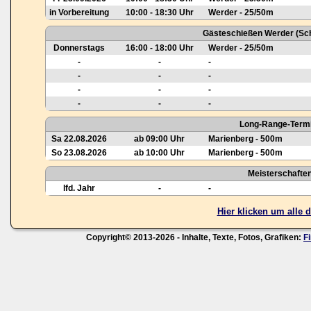
in Vorbereitung
10:00 - 18:30 Uhr
Werder - 25/50m
Gästeschießen Werder (Sch
Donnerstags
16:00 - 18:00 Uhr
Werder - 25/50m
-
-
-
-
-
-
-
-
-
-
-
-
Long-Range-Termi
Sa 22.08.2026
ab 09:00 Uhr
Marienberg - 500m
So 23.08.2026
ab 10:00 Uhr
Marienberg - 500m
Meisterschafte
lfd. Jahr
-
-
Hier klicken um alle
Copyright© 2013-2026 - Inhalte, Texte, Fotos, Grafiken:
F