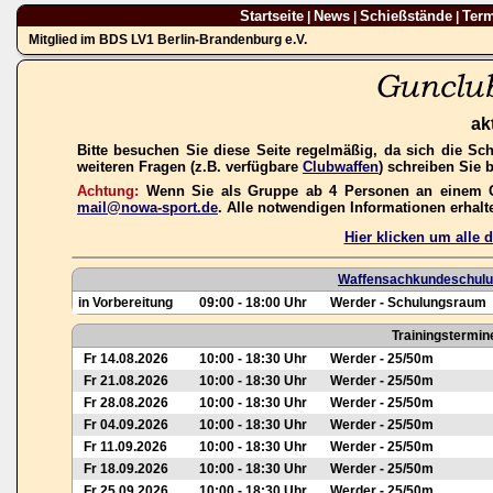
Startseite
News
Schießstände
Ter
|
|
|
Mitglied im BDS LV1 Berlin-Brandenburg e.V.
ak
Bitte besuchen Sie diese Seite regelmäßig, da sich die Sc
weiteren Fragen (z.B. verfügbare
Clubwaffen
) schreiben Sie 
Achtung:
Wenn Sie als Gruppe ab 4 Personen an einem Gas
mail@nowa-sport.de
. Alle notwendigen Informationen erhal
Hier klicken um alle
Waffensachkundeschulun
in Vorbereitung
09:00 - 18:00 Uhr
Werder - Schulungsraum
Trainingstermin
Fr 14.08.2026
10:00 - 18:30 Uhr
Werder - 25/50m
Fr 21.08.2026
10:00 - 18:30 Uhr
Werder - 25/50m
Fr 28.08.2026
10:00 - 18:30 Uhr
Werder - 25/50m
Fr 04.09.2026
10:00 - 18:30 Uhr
Werder - 25/50m
Fr 11.09.2026
10:00 - 18:30 Uhr
Werder - 25/50m
Fr 18.09.2026
10:00 - 18:30 Uhr
Werder - 25/50m
Fr 25.09.2026
10:00 - 18:30 Uhr
Werder - 25/50m