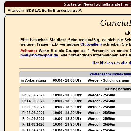
Startseite
News
Schießstände
Ter
|
|
|
Mitglied im BDS LV1 Berlin-Brandenburg e.V.
ak
Bitte besuchen Sie diese Seite regelmäßig, da sich die Sc
weiteren Fragen (z.B. verfügbare
Clubwaffen
) schreiben Sie 
Achtung:
Wenn Sie als Gruppe ab 4 Personen an einem Gas
mail@nowa-sport.de
. Alle notwendigen Informationen erhal
Hier klicken um alle
Waffensachkundeschulun
in Vorbereitung
09:00 - 18:00 Uhr
Werder - Schulungsraum
Trainingstermin
Fr 07.08.2026
10:00 - 18:30 Uhr
Werder - 25/50m
Fr 14.08.2026
10:00 - 18:30 Uhr
Werder - 25/50m
Fr 21.08.2026
10:00 - 18:30 Uhr
Werder - 25/50m
Fr 28.08.2026
10:00 - 18:30 Uhr
Werder - 25/50m
Fr 04.09.2026
10:00 - 18:30 Uhr
Werder - 25/50m
Fr 11.09.2026
10:00 - 18:30 Uhr
Werder - 25/50m
Fr 18.09.2026
10:00 - 18:30 Uhr
Werder - 25/50m