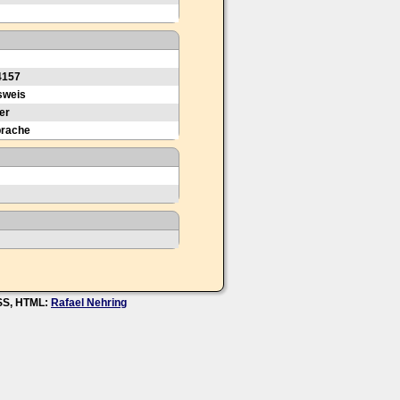
4157
sweis
er
prache
CSS, HTML:
Rafael Nehring