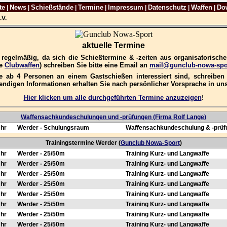
te
News
Schießstände
Termine
Impressum
Datenschutz
Waffen
Do
|
|
|
|
|
|
|
.V.
aktuelle Termine
e regelmäßig, da sich die Schießtermine & -zeiten aus organisatorisc
re
Clubwaffen
) schreiben Sie bitte eine Email an
mail@gunclub-nowa-spo
 ab 4 Personen an einem Gastschießen interessiert sind, schreiben S
wendigen Informationen erhalten Sie nach persönlicher Vorsprache in u
Hier klicken um alle durchgeführten Termine anzuzeigen
!
Waffensachkundeschulungen und -prüfungen (Firma Rolf Lange)
Uhr
Werder - Schulungsraum
Waffensachkundeschulung & -prüf
Trainingstermine Werder (
Gunclub Nowa-Sport
)
Uhr
Werder - 25/50m
Training Kurz- und Langwaffe
Uhr
Werder - 25/50m
Training Kurz- und Langwaffe
Uhr
Werder - 25/50m
Training Kurz- und Langwaffe
Uhr
Werder - 25/50m
Training Kurz- und Langwaffe
Uhr
Werder - 25/50m
Training Kurz- und Langwaffe
Uhr
Werder - 25/50m
Training Kurz- und Langwaffe
Uhr
Werder - 25/50m
Training Kurz- und Langwaffe
Uhr
Werder - 25/50m
Training Kurz- und Langwaffe