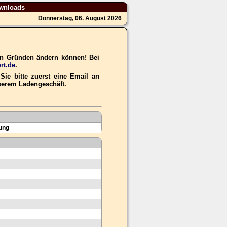
wnloads
Donnerstag, 06. August 2026
hen Gründen ändern können! Bei
rt.de
.
ie bitte zuerst eine Email an
nserem Ladengeschäft.
ung