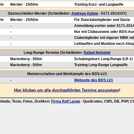
Uhr
Werder - 25/50m
Training Kurz- und Langwaffe
Gästeschießen Werder (Schießleiter:
Andreas Kähne
- 0171-2014157)
Uhr
Werder - 25/50m
Für Gunclubmitglieder und Gäste
-
Anmeldung vorher unter 0171-201
-
Nur mit Clubausweis oder BDS-Au
-
Clubmitglieder mit eigener WBK od
-
Leihwaffen und Munition nach Abs
Long-Range-Termine (Schießleiter:
Rafael Nehring
)
Marienberg - 500m
Schulungskurs Long-Range (LR-1)
Marienberg - 500m
Training Long-Range Langwaffe
Meisterschaften und Wettkämpfe des BDS-LV1
-
Webseite des BDS LV1
Hier klicken um alle durchgeführten Termine anzuzeigen
!
nhalte, Texte, Fotos, Grafiken:
Firma Rolf Lange
- Quellcodes, CMS, DB, PHP, 