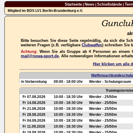
Startseite
News
Schießstände
Ter
|
|
|
Mitglied im BDS LV1 Berlin-Brandenburg e.V.
ak
Bitte besuchen Sie diese Seite regelmäßig, da sich die Sc
weiteren Fragen (z.B. verfügbare
Clubwaffen
) schreiben Sie 
Achtung:
Wenn Sie als Gruppe ab 4 Personen an einem Gas
mail@nowa-sport.de
. Alle notwendigen Informationen erhal
Hier klicken um alle
Waffensachkundeschulun
in Vorbereitung
09:00 - 18:00 Uhr
Werder - Schulungsraum
Trainingstermin
Fr 07.08.2026
10:00 - 18:30 Uhr
Werder - 25/50m
Fr 14.08.2026
10:00 - 18:30 Uhr
Werder - 25/50m
Fr 21.08.2026
10:00 - 18:30 Uhr
Werder - 25/50m
Fr 28.08.2026
10:00 - 18:30 Uhr
Werder - 25/50m
Fr 04.09.2026
10:00 - 18:30 Uhr
Werder - 25/50m
Fr 11.09.2026
10:00 - 18:30 Uhr
Werder - 25/50m
Fr 18.09.2026
10:00 - 18:30 Uhr
Werder - 25/50m