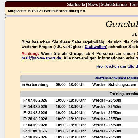
Startseite
News
Schießstände
Ter
|
|
|
Mitglied im BDS LV1 Berlin-Brandenburg e.V.
ak
Bitte besuchen Sie diese Seite regelmäßig, da sich die Sc
weiteren Fragen (z.B. verfügbare
Clubwaffen
) schreiben Sie 
Achtung:
Wenn Sie als Gruppe ab 4 Personen an einem Gas
mail@nowa-sport.de
. Alle notwendigen Informationen erhal
Hier klicken um alle
Waffensachkundeschulun
in Vorbereitung
09:00 - 18:00 Uhr
Werder - Schulungsraum
Trainingstermin
Fr 07.08.2026
10:00 - 18:30 Uhr
Werder - 25/50m
Fr 14.08.2026
10:00 - 18:30 Uhr
Werder - 25/50m
Fr 21.08.2026
10:00 - 18:30 Uhr
Werder - 25/50m
Fr 28.08.2026
10:00 - 18:30 Uhr
Werder - 25/50m
Fr 04.09.2026
10:00 - 18:30 Uhr
Werder - 25/50m
Fr 11.09.2026
10:00 - 18:30 Uhr
Werder - 25/50m
Fr 18.09.2026
10:00 - 18:30 Uhr
Werder - 25/50m