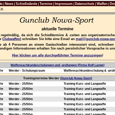
te
News
Schießstände
Termine
Impressum
Datenschutz
Waffen
Do
|
|
|
|
|
|
|
.V.
aktuelle Termine
e regelmäßig, da sich die Schießtermine & -zeiten aus organisatorisc
re
Clubwaffen
) schreiben Sie bitte eine Email an
mail@gunclub-nowa-spo
 ab 4 Personen an einem Gastschießen interessiert sind, schreiben S
wendigen Informationen erhalten Sie nach persönlicher Vorsprache in u
Hier klicken um alle durchgeführten Termine anzuzeigen
!
Waffensachkundeschulungen und -prüfungen (Firma Rolf Lange)
Uhr
Werder - Schulungsraum
Waffensachkundeschulung & -prüf
Trainingstermine Werder (
Gunclub Nowa-Sport
)
Uhr
Werder - 25/50m
Training Kurz- und Langwaffe
Uhr
Werder - 25/50m
Training Kurz- und Langwaffe
Uhr
Werder - 25/50m
Training Kurz- und Langwaffe
Uhr
Werder - 25/50m
Training Kurz- und Langwaffe
Uhr
Werder - 25/50m
Training Kurz- und Langwaffe
Uhr
Werder - 25/50m
Training Kurz- und Langwaffe
Uhr
Werder - 25/50m
Training Kurz- und Langwaffe