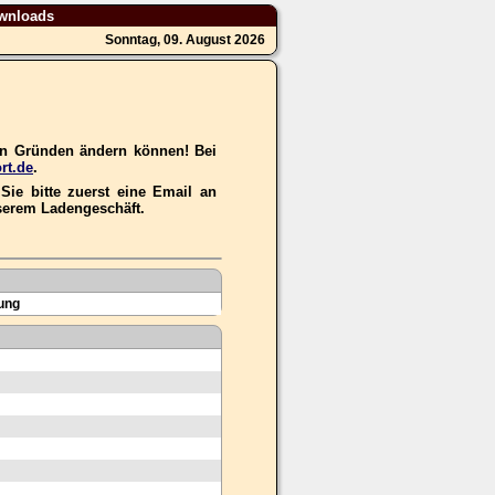
wnloads
Sonntag, 09. August 2026
hen Gründen ändern können! Bei
rt.de
.
ie bitte zuerst eine Email an
nserem Ladengeschäft.
ung