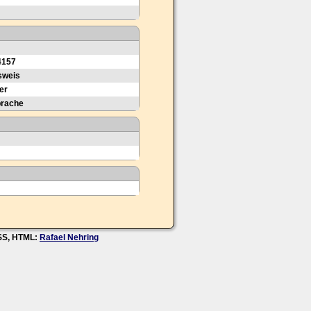
4157
sweis
er
prache
CSS, HTML:
Rafael Nehring