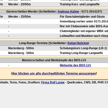
Uhr
Werder - 25/50m
Training Kurz- und Langwaffe
Gästeschießen Werder (Schießleiter:
Andreas Kähne
- 0171-2014157)
Uhr
Werder - 25/50m
Für Gunclubmitglieder und Gäste
-
Anmeldung vorher unter 0171-201
-
Nur mit Clubausweis oder BDS-Au
-
Clubmitglieder mit eigener WBK od
-
Leihwaffen und Munition nach Abs
Long-Range-Termine (Schießleiter:
Rafael Nehring
)
Marienberg - 500m
Schulungskurs Long-Range (LR-1)
Marienberg - 500m
Training Long-Range Langwaffe
Meisterschaften und Wettkämpfe des BDS-LV1
-
Webseite des BDS LV1
Hier klicken um alle durchgeführten Termine anzuzeigen
!
nhalte, Texte, Fotos, Grafiken:
Firma Rolf Lange
- Quellcodes, CMS, DB, PHP, 