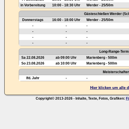
in Vorbereitung
10:00 - 18:30 Uhr
Werder - 25/50m
Gästeschießen Werder (Sch
Donnerstags
16:00 - 18:00 Uhr
Werder - 25/50m
-
-
-
-
-
-
-
-
-
-
-
-
Long-Range-Termi
Sa 22.08.2026
ab 09:00 Uhr
Marienberg - 500m
So 23.08.2026
ab 10:00 Uhr
Marienberg - 500m
Meisterschafte
lfd. Jahr
-
-
Hier klicken um alle
Copyright© 2013-2026 - Inhalte, Texte, Fotos, Grafiken:
F