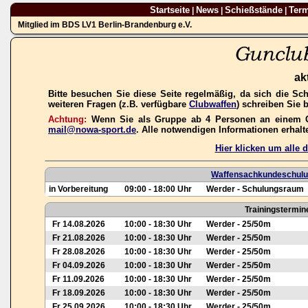
Startseite
News
Schießstände
Ter
|
|
|
Mitglied im BDS LV1 Berlin-Brandenburg e.V.
ak
Bitte besuchen Sie diese Seite regelmäßig, da sich die Sc
weiteren Fragen (z.B. verfügbare
Clubwaffen
) schreiben Sie 
Achtung:
Wenn Sie als Gruppe ab 4 Personen an einem Gas
mail@nowa-sport.de
. Alle notwendigen Informationen erhal
Hier klicken um alle
Waffensachkundeschulun
in Vorbereitung
09:00 - 18:00 Uhr
Werder - Schulungsraum
Trainingstermin
Fr 14.08.2026
10:00 - 18:30 Uhr
Werder - 25/50m
Fr 21.08.2026
10:00 - 18:30 Uhr
Werder - 25/50m
Fr 28.08.2026
10:00 - 18:30 Uhr
Werder - 25/50m
Fr 04.09.2026
10:00 - 18:30 Uhr
Werder - 25/50m
Fr 11.09.2026
10:00 - 18:30 Uhr
Werder - 25/50m
Fr 18.09.2026
10:00 - 18:30 Uhr
Werder - 25/50m
Fr 25.09.2026
10:00 - 18:30 Uhr
Werder - 25/50m