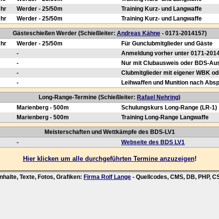
Uhr
Werder - 25/50m
Training Kurz- und Langwaffe
Uhr
Werder - 25/50m
Training Kurz- und Langwaffe
Gästeschießen Werder (Schießleiter:
Andreas Kähne
- 0171-2014157)
Uhr
Werder - 25/50m
Für Gunclubmitglieder und Gäste
-
Anmeldung vorher unter 0171-201
-
Nur mit Clubausweis oder BDS-Au
-
Clubmitglieder mit eigener WBK od
-
Leihwaffen und Munition nach Abs
Long-Range-Termine (Schießleiter:
Rafael Nehring
)
Marienberg - 500m
Schulungskurs Long-Range (LR-1)
Marienberg - 500m
Training Long-Range Langwaffe
Meisterschaften und Wettkämpfe des BDS-LV1
-
Webseite des BDS LV1
Hier klicken um alle durchgeführten Termine anzuzeigen
!
nhalte, Texte, Fotos, Grafiken:
Firma Rolf Lange
- Quellcodes, CMS, DB, PHP, 