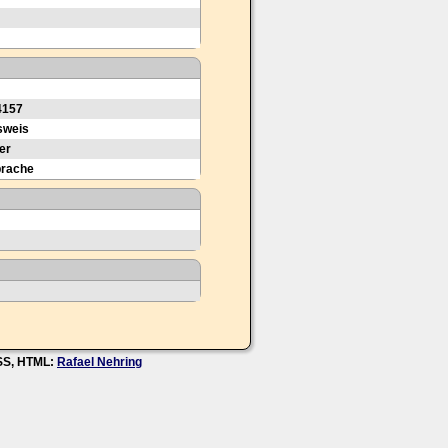
4157
sweis
er
prache
CSS, HTML:
Rafael Nehring