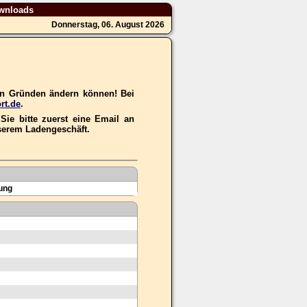
wnloads
Donnerstag, 06. August 2026
hen Gründen ändern können! Bei
rt.de
.
ie bitte zuerst eine Email an
nserem Ladengeschäft.
ung