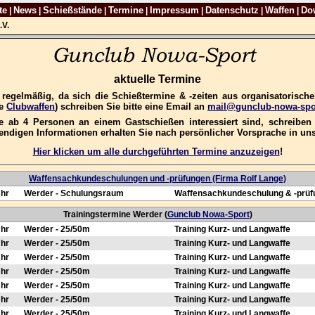
te
News
Schießstände
Termine
Impressum
Datenschutz
Waffen
Do
|
|
|
|
|
|
|
.V.
aktuelle Termine
e regelmäßig, da sich die Schießtermine & -zeiten aus organisatorisc
re
Clubwaffen
) schreiben Sie bitte eine Email an
mail@gunclub-nowa-spo
 ab 4 Personen an einem Gastschießen interessiert sind, schreiben S
wendigen Informationen erhalten Sie nach persönlicher Vorsprache in u
Hier klicken um alle durchgeführten Termine anzuzeigen
!
Waffensachkundeschulungen und -prüfungen (Firma Rolf Lange)
Uhr
Werder - Schulungsraum
Waffensachkundeschulung & -prüf
Trainingstermine Werder (
Gunclub Nowa-Sport
)
Uhr
Werder - 25/50m
Training Kurz- und Langwaffe
Uhr
Werder - 25/50m
Training Kurz- und Langwaffe
Uhr
Werder - 25/50m
Training Kurz- und Langwaffe
Uhr
Werder - 25/50m
Training Kurz- und Langwaffe
Uhr
Werder - 25/50m
Training Kurz- und Langwaffe
Uhr
Werder - 25/50m
Training Kurz- und Langwaffe
Uhr
Werder - 25/50m
Training Kurz- und Langwaffe