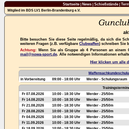
Startseite
News
Schießstände
Ter
|
|
|
Mitglied im BDS LV1 Berlin-Brandenburg e.V.
ak
Bitte besuchen Sie diese Seite regelmäßig, da sich die Sc
weiteren Fragen (z.B. verfügbare
Clubwaffen
) schreiben Sie 
Achtung:
Wenn Sie als Gruppe ab 4 Personen an einem Gas
mail@nowa-sport.de
. Alle notwendigen Informationen erhal
Hier klicken um alle
Waffensachkundeschulun
in Vorbereitung
09:00 - 18:00 Uhr
Werder - Schulungsraum
Trainingstermin
Fr 07.08.2026
10:00 - 18:30 Uhr
Werder - 25/50m
Fr 14.08.2026
10:00 - 18:30 Uhr
Werder - 25/50m
Fr 21.08.2026
10:00 - 18:30 Uhr
Werder - 25/50m
Fr 28.08.2026
10:00 - 18:30 Uhr
Werder - 25/50m
Fr 04.09.2026
10:00 - 18:30 Uhr
Werder - 25/50m
Fr 11.09.2026
10:00 - 18:30 Uhr
Werder - 25/50m
Fr 18.09.2026
10:00 - 18:30 Uhr
Werder - 25/50m