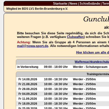
Startseite
News
Schießstände
Ter
|
|
|
Mitglied im BDS LV1 Berlin-Brandenburg e.V.
ak
Bitte besuchen Sie diese Seite regelmäßig, da sich die Sc
weiteren Fragen (z.B. verfügbare
Clubwaffen
) schreiben Sie 
Achtung:
Wenn Sie als Gruppe ab 4 Personen an einem Gas
mail@nowa-sport.de
. Alle notwendigen Informationen erhal
Hier klicken um alle
Waffensachkundeschulun
in Vorbereitung
09:00 - 18:00 Uhr
Werder - Schulungsraum
Trainingstermin
Fr 14.08.2026
10:00 - 18:30 Uhr
Werder - 25/50m
Fr 21.08.2026
10:00 - 18:30 Uhr
Werder - 25/50m
Fr 28.08.2026
10:00 - 18:30 Uhr
Werder - 25/50m
Fr 04.09.2026
10:00 - 18:30 Uhr
Werder - 25/50m
Fr 11.09.2026
10:00 - 18:30 Uhr
Werder - 25/50m
Fr 18.09.2026
10:00 - 18:30 Uhr
Werder - 25/50m
Fr 25.09.2026
10:00 - 18:30 Uhr
Werder - 25/50m