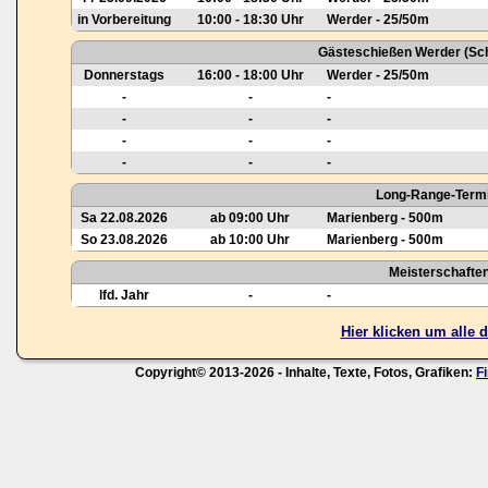
in Vorbereitung
10:00 - 18:30 Uhr
Werder - 25/50m
Gästeschießen Werder (Sch
Donnerstags
16:00 - 18:00 Uhr
Werder - 25/50m
-
-
-
-
-
-
-
-
-
-
-
-
Long-Range-Termi
Sa 22.08.2026
ab 09:00 Uhr
Marienberg - 500m
So 23.08.2026
ab 10:00 Uhr
Marienberg - 500m
Meisterschafte
lfd. Jahr
-
-
Hier klicken um alle
Copyright© 2013-2026 - Inhalte, Texte, Fotos, Grafiken:
F