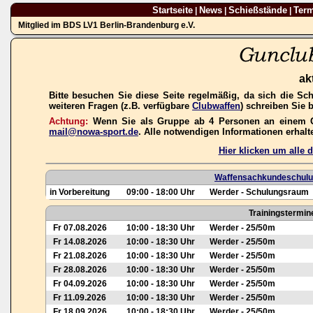
Startseite
News
Schießstände
Ter
|
|
|
Mitglied im BDS LV1 Berlin-Brandenburg e.V.
ak
Bitte besuchen Sie diese Seite regelmäßig, da sich die Sc
weiteren Fragen (z.B. verfügbare
Clubwaffen
) schreiben Sie 
Achtung:
Wenn Sie als Gruppe ab 4 Personen an einem Gas
mail@nowa-sport.de
. Alle notwendigen Informationen erhal
Hier klicken um alle
Waffensachkundeschulun
in Vorbereitung
09:00 - 18:00 Uhr
Werder - Schulungsraum
Trainingstermin
Fr 07.08.2026
10:00 - 18:30 Uhr
Werder - 25/50m
Fr 14.08.2026
10:00 - 18:30 Uhr
Werder - 25/50m
Fr 21.08.2026
10:00 - 18:30 Uhr
Werder - 25/50m
Fr 28.08.2026
10:00 - 18:30 Uhr
Werder - 25/50m
Fr 04.09.2026
10:00 - 18:30 Uhr
Werder - 25/50m
Fr 11.09.2026
10:00 - 18:30 Uhr
Werder - 25/50m
Fr 18.09.2026
10:00 - 18:30 Uhr
Werder - 25/50m