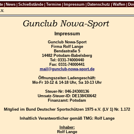
te
News
Schießstände
Termine
Impressum
Datenschutz
Waffen
Do
|
|
|
|
|
|
|
.V.
Impressum
Gunclub Nowa-Sport
Firma Rolf Lange
Bendastraße 5
14482 Potsdam-Babelsberg
Tel: 0331-74000440
Fax: 0331-74000441
mail@gunclub-nowa-sport.de
Öffnungszeiten Ladengeschäft:
Mo-Fr 10-12 & 14-18 Uhr, Sa 10-13 Uhr
Steuer-Nr: 046-24300136
Umsatz-Steuer-ID: DE138430642
Finanzamt: Potsdam
Mitglied im Bund Deutscher Sportschützen 1975 e.V. (LV 1) Nr. 1.172
Inhaltlich Verantwortlicher gemäß TMG: Rolf Lange
Inhaber:
Rolf Lange