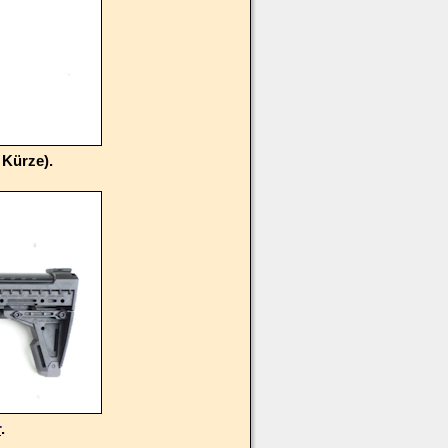
 Kürze).
r
.