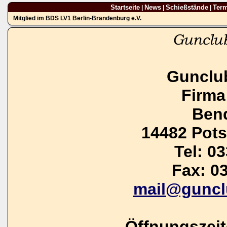
Startseite
News
Schießstände
Ter
|
|
|
Mitglied im BDS LV1 Berlin-Brandenburg e.V.
Gunclu
Firma
Bend
14482 Pot
Tel: 0
Fax: 0
mail@guncl
Öffnungszei