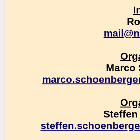
I
Ro
mail@n
Org
Marco 
marco.schoenberge
Org
Steffe
steffen.schoenberg