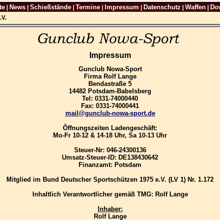
te
News
Schießstände
Termine
Impressum
Datenschutz
Waffen
Do
|
|
|
|
|
|
|
.V.
Impressum
Gunclub Nowa-Sport
Firma Rolf Lange
Bendastraße 5
14482 Potsdam-Babelsberg
Tel: 0331-74000440
Fax: 0331-74000441
mail@gunclub-nowa-sport.de
Öffnungszeiten Ladengeschäft:
Mo-Fr 10-12 & 14-18 Uhr, Sa 10-13 Uhr
Steuer-Nr: 046-24300136
Umsatz-Steuer-ID: DE138430642
Finanzamt: Potsdam
Mitglied im Bund Deutscher Sportschützen 1975 e.V. (LV 1) Nr. 1.172
Inhaltlich Verantwortlicher gemäß TMG: Rolf Lange
Inhaber:
Rolf Lange