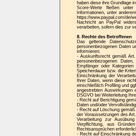
haben diese ihre Grundlage i
Score-Werte fließen unter 
Informationen, unter andere
https://www.paypal.com/de/w
Nachricht an PayPal widers
verarbeiten, sofern dies zur 
8. Rechte des Betroffenen
Das geltende Datenschutzr
personenbezogenen Daten umf
informieren:
- Auskunftsrecht gemäß Art
personenbezogenen Daten, 
Empfänger oder Kategorien 
Speicherdauer bzw. die Krite
Einschränkung der Verarbeit
Ihrer Daten, wenn diese nich
einschließlich Profiling und g
angestrebten Auswirkungen e
DSGVO bei Weiterleitung Ihrer
- Recht auf Berichtigung gemä
Daten und/oder Vervollständig
- Recht auf Löschung gemäß 
der Voraussetzungen des Art
Verarbeitung zur Ausübung 
Verpflichtung, aus Gründe
Rechtsansprüchen erforderlich
- Recht auf Einschränkung d