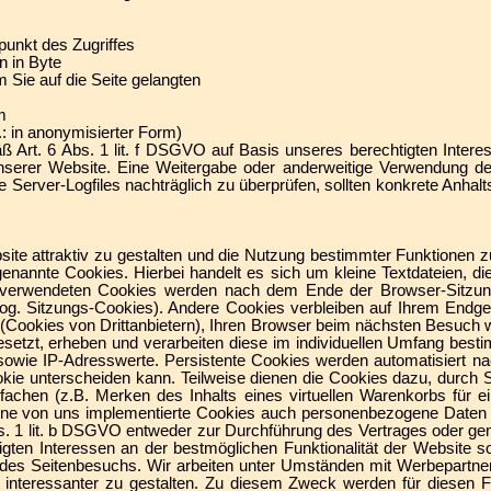
punkt des Zugriffes
n in Byte
 Sie auf die Seite gelangten
m
: in anonymisierter Form)
äß Art. 6 Abs. 1 lit. f DSGVO auf Basis unseres berechtigten Inter
 unserer Website. Eine Weitergabe oder anderweitige Verwendung der
ie Server-Logfiles nachträglich zu überprüfen, sollten konkrete Anhal
te attraktiv zu gestalten und die Nutzung bestimmter Funktionen z
enannte Cookies. Hierbei handelt es sich um kleine Textdateien, di
 verwendeten Cookies werden nach dem Ende der Browser-Sitzung
sog. Sitzungs-Cookies). Andere Cookies verbleiben auf Ihrem Endge
Cookies von Drittanbietern), Ihren Browser beim nächsten Besuch 
etzt, erheben und verarbeiten diese im individuellen Umfang best
sowie IP-Adresswerte. Persistente Cookies werden automatisiert n
ookie unterscheiden kann. Teilweise dienen die Cookies dazu, durch 
fachen (z.B. Merken des Inhalts eines virtuellen Warenkorbs für 
lne von uns implementierte Cookies auch personenbezogene Daten ve
s. 1 lit. b DSGVO entweder zur Durchführung des Vertrages oder gem
gten Interessen an der bestmöglichen Funktionalität der Website s
g des Seitenbesuchs. Wir arbeiten unter Umständen mit Werbepartne
e interessanter zu gestalten. Zu diesem Zweck werden für diesen 