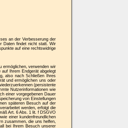
esses an der Verbesserung der
 Daten findet nicht statt. Wir
tspunkte auf eine rechtswidrige
u ermöglichen, verwenden wir
e auf Ihrem Endgerät abgelegt
, also nach Schließen Ihres
rät und ermöglichen uns oder
wiederzuerkennen (persistente
immte Nutzerinformationen wie
ach einer vorgegebenen Dauer
Speicherung von Einstellungen
einen späteren Besuch auf der
rarbeitet werden, erfolgt die
äß Art. 6 Abs. 1 lit. f DSGVO
owie einer kundenfreundlichen
rn zusammen, die uns helfen,
Fall bei Ihrem Besuch unserer