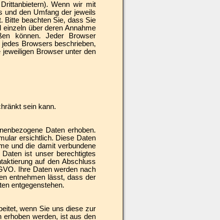
rittanbietern). Wenn wir mit
s und den Umfang der jeweils
. Bitte beachten Sie, dass Sie
nd einzeln über deren Annahme
eßen können. Jeder Browser
nü jedes Browsers beschrieben,
e jeweiligen Browser unter den
chränkt sein kann.
onenbezogene Daten erhoben.
ular ersichtlich. Diese Daten
hme und die damit verbundene
 Daten ist unser berechtigtes
ntaktierung auf den Abschluss
 DSGVO. Ihre Daten werden nach
den entnehmen lässt, dass der
hten entgegenstehen.
itet, wenn Sie uns diese zur
n erhoben werden, ist aus den