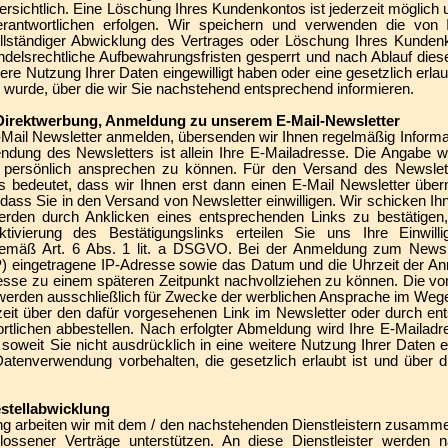
ersichtlich. Eine Löschung Ihres Kundenkontos ist jederzeit möglich
rantwortlichen erfolgen. Wir speichern und verwenden die von I
llständiger Abwicklung des Vertrages oder Löschung Ihres Kunden
delsrechtliche Aufbewahrungsfristen gesperrt und nach Ablauf diese
itere Nutzung Ihrer Daten eingewilligt haben oder eine gesetzlich er
 wurde, über die wir Sie nachstehend entsprechend informieren.
 Direktwerbung, Anmeldung zu unserem E-Mail-Newsletter
Mail Newsletter anmelden, übersenden wir Ihnen regelmäßig Informa
ndung des Newsletters ist allein Ihre E-Mailadresse. Die Angabe weite
 persönlich ansprechen zu können. Für den Versand des Newslet
s bedeutet, dass wir Ihnen erst dann einen E-Mail Newsletter übe
 dass Sie in den Versand von Newsletter einwilligen. Wir schicken I
erden durch Anklicken eines entsprechenden Links zu bestätigen,
ktivierung des Bestätigungslinks erteilen Sie uns Ihre Einwill
mäß Art. 6 Abs. 1 lit. a DSGVO. Bei der Anmeldung zum Newsle
SP) eingetragene IP-Adresse sowie das Datum und die Uhrzeit der 
resse zu einem späteren Zeitpunkt nachvollziehen zu können. Die v
erden ausschließlich für Zwecke der werblichen Ansprache im Wege
zeit über den dafür vorgesehenen Link im Newsletter oder durch en
tlichen abbestellen. Nach erfolgter Abmeldung wird Ihre E-Mailad
, soweit Sie nicht ausdrücklich in eine weitere Nutzung Ihrer Daten e
tenverwendung vorbehalten, die gesetzlich erlaubt ist und über di
estellabwicklung
ng arbeiten wir mit dem / den nachstehenden Dienstleistern zusamme
lossener Verträge unterstützen. An diese Dienstleister werden