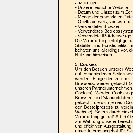
anzuzeigen:
- Unsere besuchte Website
- Datum und Uhrzeit zum Zeit
- Menge der gesendeten Date
- Quelle/Verweis, von welchem
- Verwendeter Browser
- Verwendetes Betriebssyste
- Verwendete IP-Adresse (ggf.
Die Verarbeitung erfolgt gem
Stabilität und Funktionalität
behalten uns allerdings vor, d
Nutzung hinweisen.
3. Cookies
Um den Besuch unserer Websi
auf verschiedenen Seiten sog
werden. Einige der von uns
Browsers, wieder gelöscht (
unseren Partnerunternehmen (
Cookies). Werden Cookies ges
Browser- und Standortdaten 
gelöscht, die sich je nach C
den Bestellprozess zu verein
Website). Sofern durch einze
Verarbeitung gemäß Art. 6 Ab
zur Wahrung unserer berechti
und effektiven Ausgestaltun
unser Internetangebot für Si