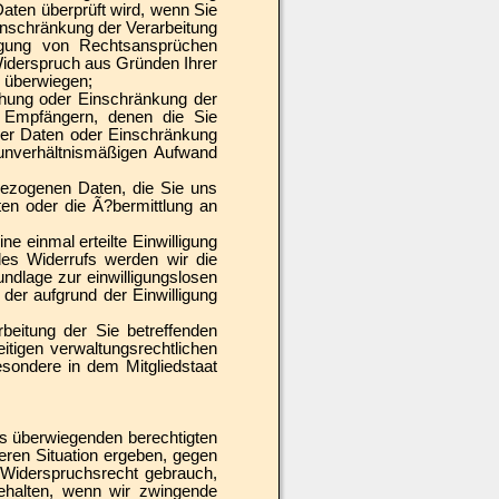
Daten überprüft wird, wenn Sie
inschränkung der Verarbeitung
igung von Rechtsansprüchen
iderspruch aus Gründen Ihrer
e überwiegen;
hung oder Einschränkung der
en Empfängern, denen die Sie
der Daten oder Einschränkung
m unverhältnismäßigen Aufwand
ezogenen Daten, die Sie uns
ten oder die Ã?bermittlung an
e einmal erteilte Einwilligung
des Widerrufs werden wir die
undlage zur einwilligungslosen
der aufgrund der Einwilligung
eitung der Sie betreffenden
igen verwaltungsrechtlichen
esondere in dem Mitgliedstaat
 überwiegenden berechtigten
deren Situation ergeben, gegen
 Widerspruchsrecht gebrauch,
behalten, wenn wir zwingende