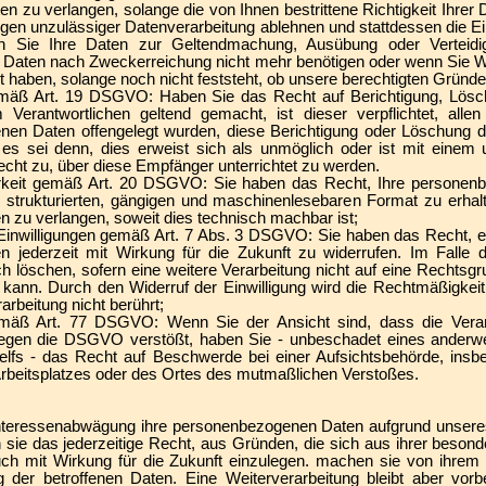
 zu verlangen, solange die von Ihnen bestrittene Richtigkeit Ihrer 
gen unzulässiger Datenverarbeitung ablehnen und stattdessen die E
nn Sie Ihre Daten zur Geltendmachung, Ausübung oder Verteid
e Daten nach Zweckerreichung nicht mehr benötigen oder wenn Sie W
t haben, solange noch nicht feststeht, ob unsere berechtigten Gründ
gemäß Art. 19 DSGVO: Haben Sie das Recht auf Berichtigung, Lösc
Verantwortlichen geltend gemacht, ist dieser verpflichtet, all
nen Daten offengelegt wurden, diese Berichtigung oder Löschung 
, es sei denn, dies erweist sich als unmöglich oder ist mit eine
echt zu, über diese Empfänger unterrichtet zu werden.
arkeit gemäß Art. 20 DSGVO: Sie haben das Recht, Ihre personenb
em strukturierten, gängigen und maschinenlesebaren Format zu erhal
n zu verlangen, soweit dies technisch machbar ist;
r Einwilligungen gemäß Art. 7 Abs. 3 DSGVO: Sie haben das Recht, ein
en jederzeit mit Wirkung für die Zukunft zu widerrufen. Im Falle 
h löschen, sofern eine weitere Verarbeitung nicht auf eine Rechtsgr
 kann. Durch den Widerruf der Einwilligung wird die Rechtmäßigkeit 
arbeitung nicht berührt;
äß Art. 77 DSGVO: Wenn Sie der Ansicht sind, dass die Verarb
gen die DSGVO verstößt, haben Sie - unbeschadet eines anderweit
elfs - das Recht auf Beschwerde bei einer Aufsichtsbehörde, insb
 Arbeitsplatzes oder des Ortes des mutmaßlichen Verstoßes.
nteressenabwägung ihre personenbezogenen Daten aufgrund unseres
 sie das jederzeitige Recht, aus Gründen, die sich aus ihrer beson
uch mit Wirkung für die Zukunft einzulegen. machen sie von ihrem
g der betroffenen Daten. Eine Weiterverarbeitung bleibt aber vor