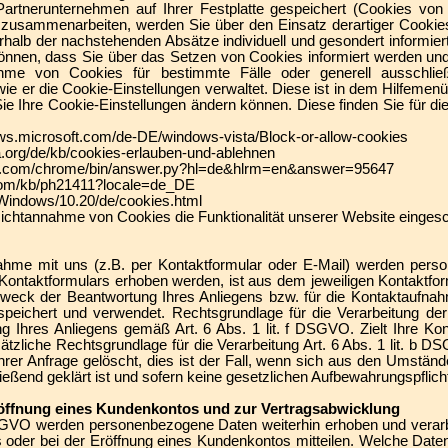
rtnerunternehmen auf Ihrer Festplatte gespeichert (Cookies von D
zusammenarbeiten, werden Sie über den Einsatz derartiger Cookie
halb der nachstehenden Absätze individuell und gesondert informiert
können, dass Sie über das Setzen von Cookies informiert werden u
hme von Cookies für bestimmte Fälle oder generell ausschli
, wie er die Cookie-Einstellungen verwaltet. Diese ist in dem Hilfeme
Sie Ihre Cookie-Einstellungen ändern können. Diese finden Sie für di
dows.microsoft.com/de-DE/windows-vista/Block-or-allow-cookies
lla.org/de/kb/cookies-erlauben-und-ablehnen
gle.com/chrome/bin/answer.py?hl=de&hlrm=en&answer=95647
e.com/kb/ph21411?locale=de_DE
/Windows/10.20/de/cookies.html
Nichtannahme von Cookies die Funktionalität unserer Website einges
hme mit uns (z.B. per Kontaktformular oder E-Mail) werden pers
Kontaktformulars erhoben werden, ist aus dem jeweiligen Kontaktform
weck der Beantwortung Ihres Anliegens bzw. für die Kontaktaufna
speichert und verwendet. Rechtsgrundlage für die Verarbeitung der
g Ihres Anliegens gemäß Art. 6 Abs. 1 lit. f DSGVO. Zielt Ihre Ko
sätzliche Rechtsgrundlage für die Verarbeitung Art. 6 Abs. 1 lit. b
hrer Anfrage gelöscht, dies ist der Fall, wenn sich aus den Umstän
ießend geklärt ist und sofern keine gesetzlichen Aufbewahrungspflic
röffnung eines Kundenkontos und zur Vertragsabwicklung
DSGVO werden personenbezogene Daten weiterhin erhoben und verarbe
 oder bei der Eröffnung eines Kundenkontos mitteilen. Welche Date