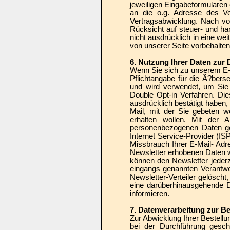
jeweiligen Eingabeformularen 
an die o.g. Adresse des Ve
Vertragsabwicklung. Nach vo
Rücksicht auf steuer- und han
nicht ausdrücklich in eine we
von unserer Seite vorbehalten
6. Nutzung Ihrer Daten zur
Wenn Sie sich zu unserem E-
Pflichtangabe für die Ã?berse
und wird verwendet, um Sie
Double Opt-in Verfahren. Die
ausdrücklich bestätigt haben,
Mail, mit der Sie gebeten w
erhalten wollen. Mit der A
personenbezogenen Daten ge
Internet Service-Provider (I
Missbrauch Ihrer E-Mail- Ad
Newsletter erhobenen Daten w
können den Newsletter jeder
eingangs genannten Verantwor
Newsletter-Verteiler gelöscht
eine darüberhinausgehende Da
informieren.
7. Datenverarbeitung zur B
Zur Abwicklung Ihrer Bestellu
bei der Durchführung gesch