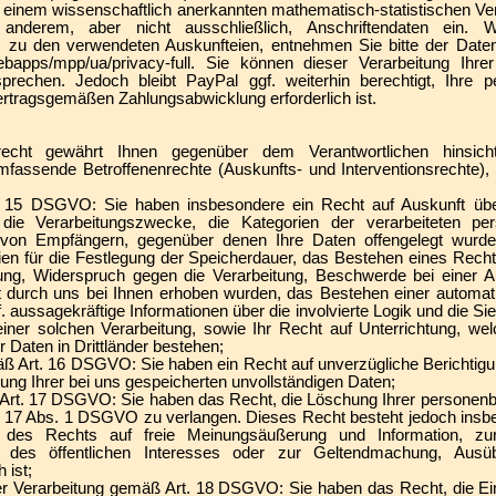
n einem wissenschaftlich anerkannten mathematisch-statistischen Ver
anderem, aber nicht ausschließlich, Anschriftendaten ein. We
m zu den verwendeten Auskunfteien, entnehmen Sie bitte der Date
ebapps/mpp/ua/privacy-full. Sie können dieser Verarbeitung Ihre
prechen. Jedoch bleibt PayPal ggf. weiterhin berechtigt, Ihre
vertragsgemäßen Zahlungsabwicklung erforderlich ist.
echt gewährt Ihnen gegenüber dem Verantwortlichen hinsichtl
assende Betroffenenrechte (Auskunfts- und Interventionsrechte), 
. 15 DSGVO: Sie haben insbesondere ein Recht auf Auskunft über
die Verarbeitungszwecke, die Kategorien der verarbeiteten pe
von Empfängern, gegenüber denen Ihre Daten offengelegt wurde
rien für die Festlegung der Speicherdauer, das Bestehen eines Recht
ung, Widerspruch gegen die Verarbeitung, Beschwerde bei einer Au
t durch uns bei Ihnen erhoben wurden, das Bestehen einer automat
gf. aussagekräftige Informationen über die involvierte Logik und die Si
iner solchen Verarbeitung, sowie Ihr Recht auf Unterrichtung, we
 Daten in Drittländer bestehen;
ß Art. 16 DSGVO: Sie haben ein Recht auf unverzügliche Berichtigun
ung Ihrer bei uns gespeicherten unvollständigen Daten;
Art. 17 DSGVO: Sie haben das Recht, die Löschung Ihrer personenb
. 17 Abs. 1 DSGVO zu verlangen. Dieses Recht besteht jedoch insbe
des Rechts auf freie Meinungsäußerung und Information, zur 
n des öffentlichen Interesses oder zur Geltendmachung, Ausü
 ist;
er Verarbeitung gemäß Art. 18 DSGVO: Sie haben das Recht, die Ei