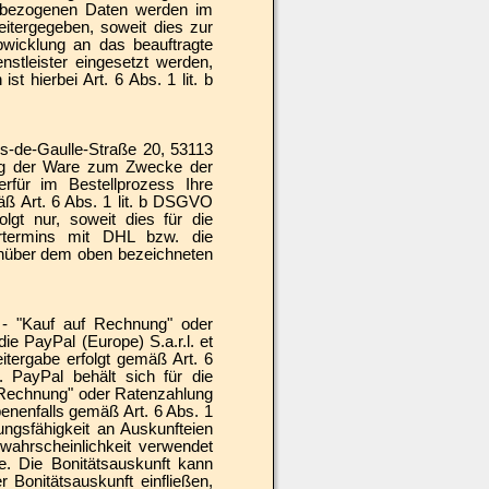
enbezogenen Daten werden im
itergegeben, soweit dies zur
bwicklung an das beauftragte
enstleister eingesetzt werden,
t hierbei Art. 6 Abs. 1 lit. b
es-de-Gaulle-Straße 20, 53113
ung der Ware zum Zwecke der
rfür im Bestellprozess Ihre
äß Art. 6 Abs. 1 lit. b DSGVO
gt nur, soweit dies für die
fertermins mit DHL bzw. die
genüber dem oben bezeichneten
n - "Kauf auf Rechnung" oder
 PayPal (Europe) S.a.r.l. et
itergabe erfolgt gemäß Art. 6
. PayPal behält sich für die
f Rechnung" oder Ratenzahlung
enenfalls gemäß Art. 6 Abs. 1
ungsfähigkeit an Auskunfteien
lwahrscheinlichkeit verwendet
. Die Bonitätsauskunft kann
 Bonitätsauskunft einfließen,