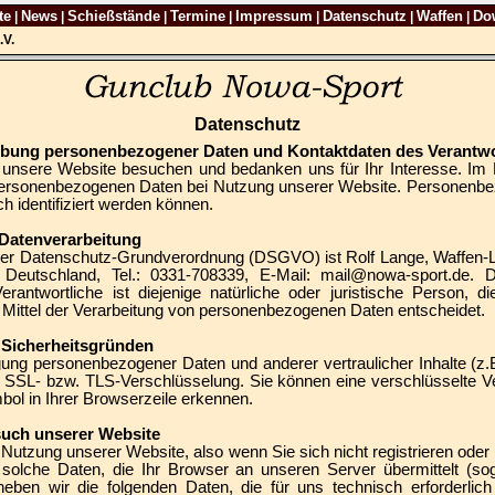
te
News
Schießstände
Termine
Impressum
Datenschutz
Waffen
Do
|
|
|
|
|
|
|
.V.
Datenschutz
hebung personenbezogener Daten und Kontaktdaten des Verantwo
 unsere Website besuchen und bedanken uns für Ihr Interesse. Im 
ersonenbezogenen Daten bei Nutzung unserer Website. Personenbezo
h identifiziert werden können.
e Datenverarbeitung
 der Datenschutz-Grundverordnung (DSGVO) ist Rolf Lange, Waffen-L
Deutschland, Tel.: 0331-708339, E-Mail: mail@nowa-sport.de. D
antwortliche ist diejenige natürliche oder juristische Person, d
Mittel der Verarbeitung von personenbezogenen Daten entscheidet.
s Sicherheitsgründen
ng personenbezogener Daten und anderer vertraulicher Inhalte (z.
e SSL- bzw. TLS-Verschlüsselung. Sie können eine verschlüsselte V
bol in Ihrer Browserzeile erkennen.
such unserer Website
 Nutzung unserer Website, also wenn Sie sich nicht registrieren oder
 solche Daten, die Ihr Browser an unseren Server übermittelt (so
heben wir die folgenden Daten, die für uns technisch erforderlic