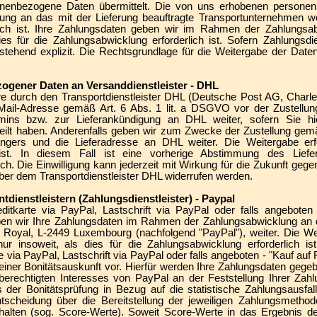
onenbezogene Daten übermittelt. Die von uns erhobenen person
ng an das mit der Lieferung beauftragte Transportunternehmen we
lich ist. Ihre Zahlungsdaten geben wir im Rahmen der Zahlungsa
 dies für die Zahlungsabwicklung erforderlich ist. Sofern Zahlungsdi
stehend explizit. Die Rechtsgrundlage für die Weitergabe der Daten is
ogener Daten an Versanddienstleister - DHL
are durch den Transportdienstleister DHL (Deutsche Post AG, Charl
-Mail-Adresse gemäß Art. 6 Abs. 1 lit. a DSGVO vor der Zustell
mins bzw. zur Lieferankündigung an DHL weiter, sofern Sie hie
rteilt haben. Anderenfalls geben wir zum Zwecke der Zustellung gem
rs und die Lieferadresse an DHL weiter. Die Weitergabe erfol
h ist. In diesem Fall ist eine vorherige Abstimmung des Lie
ich. Die Einwilligung kann jederzeit mit Wirkung für die Zukunft ge
ber dem Transportdienstleister DHL widerrufen werden.
ienstleistern (Zahlungsdienstleister) - Paypal
ditkarte via PayPal, Lastschrift via PayPal oder falls angebote
en wir Ihre Zahlungsdaten im Rahmen der Zahlungsabwicklung an die
 Royal, L-2449 Luxembourg (nachfolgend "PayPal"), weiter. Die We
 insoweit, als dies für die Zahlungsabwicklung erforderlich ist
 via PayPal, Lastschrift via PayPal oder falls angeboten - "Kauf au
einer Bonitätsauskunft vor. Hierfür werden Ihre Zahlungsdaten gegeb
erechtigten Interesses von PayPal an der Feststellung Ihrer Zahl
der Bonitätsprüfung in Bezug auf die statistische Zahlungsausfal
cheidung über die Bereitstellung der jeweiligen Zahlungsmethode
halten (sog. Score-Werte). Soweit Score-Werte in das Ergebnis der