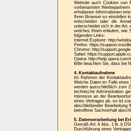
Website auch Cookies von Pa
vorbenannten Werbepartnern 
erhobenen Informationen inner
Ihren Browser so einstellen 
entscheiden oder die Anna
unterscheidet sich in der Art
welches Ihnen erläutert, wie 
folgenden Links:
Internet Explorer: http://win
Firefox: https://support.mozi
Chrome: http://support.goo
Safari: https://support.appl
Opera: http://help.opera.com
Bitte beachten Sie, dass bei 
4. Kontaktaufnahme
Im Rahmen der Kontaktaufna
Welche Daten im Falle eines 
werden ausschließlich zum Z
technische Administration ge
Interesse an der Beantwortun
eines Vertrages ab, so ist zu
abschließender Bearbeitung I
betroffene Sachverhalt abschl
5. Datenverarbeitung bei E
Gemäß Art. 6 Abs. 1 lit. b 
Durchführung eines Vertrages