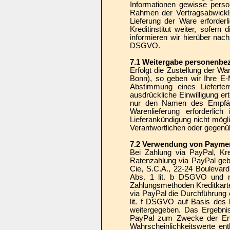
Informationen gewisse pers
Rahmen der Vertragsabwicklu
Lieferung der Ware erforder
Kreditinstitut weiter, sofern
informieren wir hierüber nach
DSGVO.
7.1 Weitergabe personenbez
Erfolgt die Zustellung der W
Bonn), so geben wir Ihre E
Abstimmung eines Lieferter
ausdrückliche Einwilligung e
nur den Namen des Empfänge
Warenlieferung erforderlic
Lieferankündigung nicht mögl
Verantwortlichen oder gegenü
7.2 Verwendung von Paymentd
Bei Zahlung via PayPal, Kre
Ratenzahlung via PayPal geb
Cie, S.C.A., 22-24 Boulevard
Abs. 1 lit. b DSGVO und nur
Zahlungsmethoden Kreditkarte
via PayPal die Durchführung 
lit. f DSGVO auf Basis des b
weitergegeben. Das Ergebnis 
PayPal zum Zwecke der Ents
Wahrscheinlichkeitswerte ent