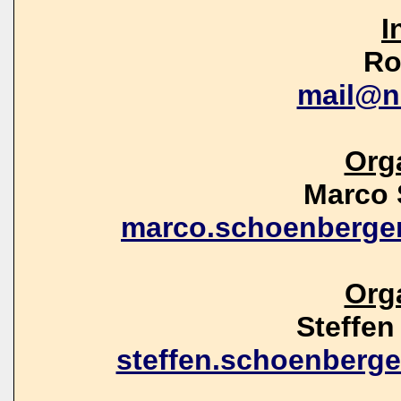
I
Ro
mail@n
Org
Marco 
marco.schoenberge
Org
Steffe
steffen.schoenberg