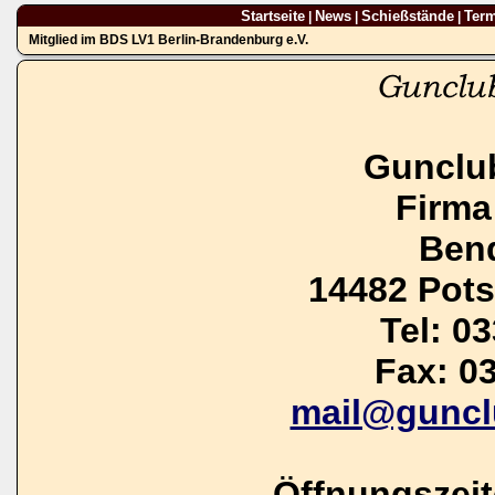
Startseite
News
Schießstände
Ter
|
|
|
Mitglied im BDS LV1 Berlin-Brandenburg e.V.
Gunclu
Firma
Bend
14482 Pot
Tel: 0
Fax: 0
mail@guncl
Öffnungszei