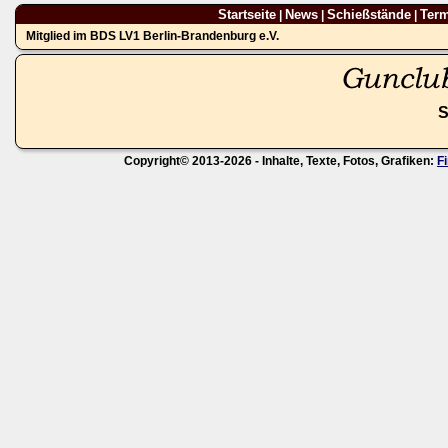
Startseite
News
Schießstände
Ter
|
|
|
Mitglied im BDS LV1 Berlin-Brandenburg e.V.
S
Copyright© 2013-2026 - Inhalte, Texte, Fotos, Grafiken:
F