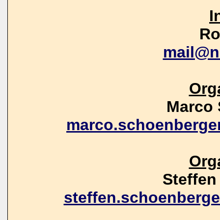
I
Ro
mail@n
Org
Marco 
marco.schoenberge
Org
Steffe
steffen.schoenberg