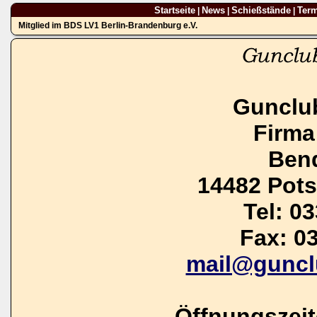
Startseite
News
Schießstände
Ter
|
|
|
Mitglied im BDS LV1 Berlin-Brandenburg e.V.
Gunclu
Firma
Bend
14482 Pot
Tel: 0
Fax: 0
mail@guncl
Öffnungszei