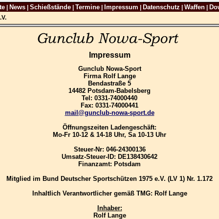
te
News
Schießstände
Termine
Impressum
Datenschutz
Waffen
Do
|
|
|
|
|
|
|
.V.
Impressum
Gunclub Nowa-Sport
Firma Rolf Lange
Bendastraße 5
14482 Potsdam-Babelsberg
Tel: 0331-74000440
Fax: 0331-74000441
mail@gunclub-nowa-sport.de
Öffnungszeiten Ladengeschäft:
Mo-Fr 10-12 & 14-18 Uhr, Sa 10-13 Uhr
Steuer-Nr: 046-24300136
Umsatz-Steuer-ID: DE138430642
Finanzamt: Potsdam
Mitglied im Bund Deutscher Sportschützen 1975 e.V. (LV 1) Nr. 1.172
Inhaltlich Verantwortlicher gemäß TMG: Rolf Lange
Inhaber:
Rolf Lange