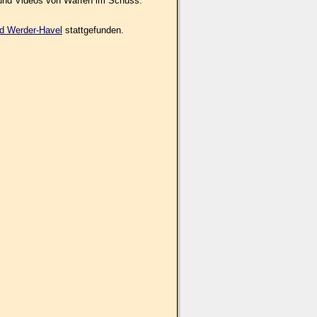
 und Videos von Waffen im Schuss.
d Werder-Havel
stattgefunden.