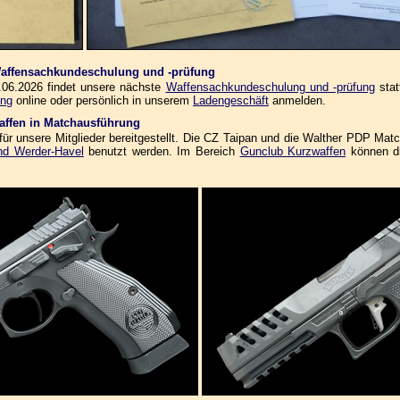
 Waffensachkundeschulung und -prüfung
06.2026 findet unsere nächste
Waffensachkundeschulung und -prüfung
stat
ung
online oder persönlich in unserem
Ladengeschäft
anmelden.
affen in Matchausführung
r unsere Mitglieder bereitgestellt. Die CZ Taipan und die Walther PDP Mat
nd Werder-Havel
benutzt werden. Im Bereich
Gunclub Kurzwaffen
können di