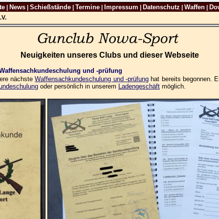
te
News
Schießstände
Termine
Impressum
Datenschutz
Waffen
Do
|
|
|
|
|
|
|
.V.
Neuigkeiten unseres Clubs und dieser Webseite
n Waffensachkundeschulung und -prüfung
sere nächste
Waffensachkundeschulung und -prüfung
hat bereits begonnen. E
undeschulung
oder persönlich in unserem
Ladengeschäft
möglich.