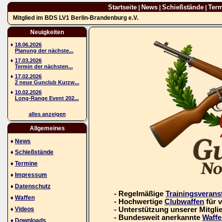
Startseite
News
Schießstände
Ter
|
|
|
Mitglied im BDS LV1 Berlin-Brandenburg e.V.
Neuigkeiten
♦
18.06.2026
Planung der nächste...
♦
17.03.2026
Termin der nächsten...
♦
17.02.2026
2 neue Gunclub Kurzw...
♦
10.02.2026
Long-Range Event 202...
alles anzeigen
Allgemeines
♦
News
♦
Schießstände
♦
Termine
♦
Impressum
♦
Datenschutz
- Regelmäßige
Trainingsverans
♦
Waffen
- Hochwertige
Clubwaffen
für 
♦
Videos
- Unterstützung unserer Mitgli
- Bundesweit anerkannte
Waffe
♦
Downloads