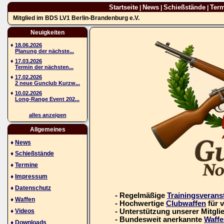
Startseite
News
Schießstände
Ter
|
|
|
Mitglied im BDS LV1 Berlin-Brandenburg e.V.
Neuigkeiten
♦
18.06.2026
Planung der nächste...
♦
17.03.2026
Termin der nächsten...
♦
17.02.2026
2 neue Gunclub Kurzw...
♦
10.02.2026
Long-Range Event 202...
alles anzeigen
Allgemeines
♦
News
♦
Schießstände
♦
Termine
♦
Impressum
♦
Datenschutz
- Regelmäßige
Trainingsverans
♦
Waffen
- Hochwertige
Clubwaffen
für 
♦
Videos
- Unterstützung unserer Mitgli
- Bundesweit anerkannte
Waffe
♦
Downloads