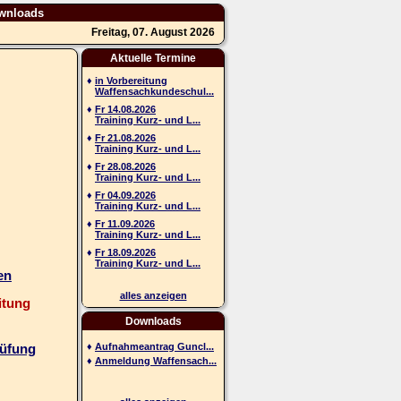
wnloads
Freitag, 07. August 2026
Aktuelle Termine
♦
in Vorbereitung
Waffensachkundeschul...
♦
Fr 14.08.2026
Training Kurz- und L...
♦
Fr 21.08.2026
Training Kurz- und L...
♦
Fr 28.08.2026
Training Kurz- und L...
♦
Fr 04.09.2026
Training Kurz- und L...
♦
Fr 11.09.2026
Training Kurz- und L...
♦
Fr 18.09.2026
Training Kurz- und L...
en
alles anzeigen
itung
Downloads
♦
Aufnahmeantrag Guncl...
rüfung
♦
Anmeldung Waffensach...