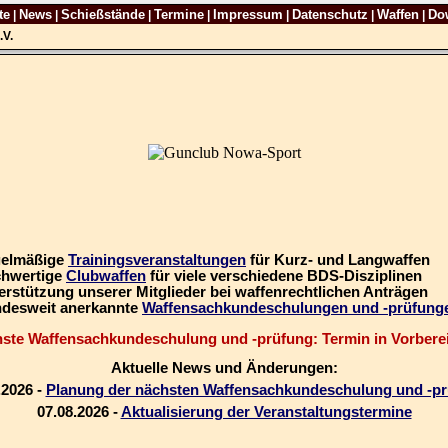
te
News
Schießstände
Termine
Impressum
Datenschutz
Waffen
Do
|
|
|
|
|
|
|
.V.
gelmäßige
Trainingsveranstaltungen
für Kurz- und Langwaffen
chwertige
Clubwaffen
für viele verschiedene BDS-Disziplinen
erstützung unserer Mitglieder bei waffenrechtlichen Anträgen
ndesweit anerkannte
Waffensachkundeschulungen und -prüfung
ste Waffensachkundeschulung und -prüfung: Termin in Vorbere
Aktuelle News und Änderungen:
.2026 -
Planung der nächsten Waffensachkundeschulung und -p
07.08.2026 -
Aktualisierung der Veranstaltungstermine