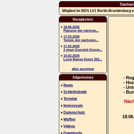
Startsei
Mitglied im BDS LV1 Berlin-Brandenburg e
Neuigkeiten
♦
18.06.2026
Planung der nächste...
♦
17.03.2026
Termin der nächsten...
♦
17.02.2026
2 neue Gunclub Kurzw...
♦
10.02.2026
Long-Range Event 202...
alles anzeigen
Allgemeines
- Re
- Ho
♦
News
- Unt
♦
Schießstände
- Bu
♦
Termine
Näch
♦
Impressum
♦
Datenschutz
18.06
♦
Waffen
♦
Videos
♦
Downloads