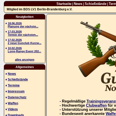
Startseite
News
Schießstände
Ter
|
|
|
Mitglied im BDS LV1 Berlin-Brandenburg e.V.
Neuigkeiten
♦
18.06.2026
Planung der nächste...
♦
17.03.2026
Termin der nächsten...
♦
17.02.2026
2 neue Gunclub Kurzw...
♦
10.02.2026
Long-Range Event 202...
alles anzeigen
Allgemeines
♦
News
♦
Schießstände
♦
Termine
♦
Impressum
♦
Datenschutz
- Regelmäßige
Trainingsverans
♦
Waffen
- Hochwertige
Clubwaffen
für 
♦
Videos
- Unterstützung unserer Mitgli
- Bundesweit anerkannte
Waffe
♦
Downloads