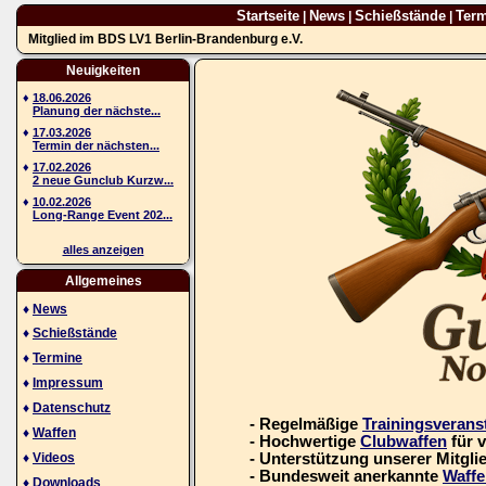
Startseite
News
Schießstände
Ter
|
|
|
Mitglied im BDS LV1 Berlin-Brandenburg e.V.
Neuigkeiten
♦
18.06.2026
Planung der nächste...
♦
17.03.2026
Termin der nächsten...
♦
17.02.2026
2 neue Gunclub Kurzw...
♦
10.02.2026
Long-Range Event 202...
alles anzeigen
Allgemeines
♦
News
♦
Schießstände
♦
Termine
♦
Impressum
♦
Datenschutz
- Regelmäßige
Trainingsverans
♦
Waffen
- Hochwertige
Clubwaffen
für 
♦
Videos
- Unterstützung unserer Mitgli
- Bundesweit anerkannte
Waffe
♦
Downloads