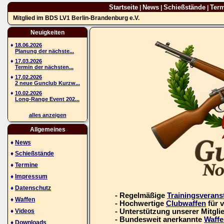
Startseite
News
Schießstände
Ter
|
|
|
Mitglied im BDS LV1 Berlin-Brandenburg e.V.
Neuigkeiten
♦
18.06.2026
Planung der nächste...
♦
17.03.2026
Termin der nächsten...
♦
17.02.2026
2 neue Gunclub Kurzw...
♦
10.02.2026
Long-Range Event 202...
alles anzeigen
Allgemeines
♦
News
♦
Schießstände
♦
Termine
♦
Impressum
♦
Datenschutz
- Regelmäßige
Trainingsverans
♦
Waffen
- Hochwertige
Clubwaffen
für 
♦
Videos
- Unterstützung unserer Mitgli
- Bundesweit anerkannte
Waffe
♦
Downloads