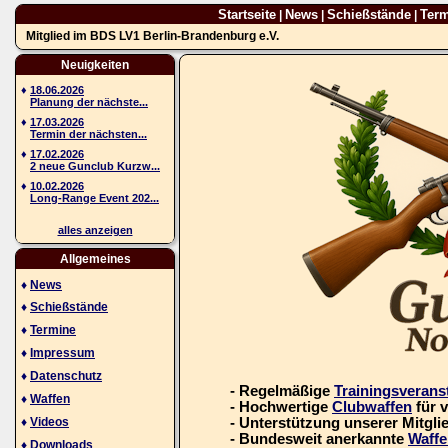
Startseite
News
Schießstände
Ter
|
|
|
Mitglied im BDS LV1 Berlin-Brandenburg e.V.
Neuigkeiten
♦
18.06.2026
Planung der nächste...
♦
17.03.2026
Termin der nächsten...
♦
17.02.2026
2 neue Gunclub Kurzw...
♦
10.02.2026
Long-Range Event 202...
alles anzeigen
Allgemeines
♦
News
♦
Schießstände
♦
Termine
♦
Impressum
♦
Datenschutz
- Regelmäßige
Trainingsverans
♦
Waffen
- Hochwertige
Clubwaffen
für 
♦
Videos
- Unterstützung unserer Mitgli
- Bundesweit anerkannte
Waffe
♦
Downloads