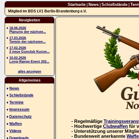
Startseite
News
Schießstände
Ter
|
|
|
Mitglied im BDS LV1 Berlin-Brandenburg e.V.
Neuigkeiten
♦
18.06.2026
Planung der nächste...
♦
17.03.2026
Termin der nächsten...
♦
17.02.2026
2 neue Gunclub Kurzw...
♦
10.02.2026
Long-Range Event 202...
alles anzeigen
Allgemeines
♦
News
♦
Schießstände
♦
Termine
♦
Impressum
♦
Datenschutz
- Regelmäßige
Trainingsverans
♦
Waffen
- Hochwertige
Clubwaffen
für 
♦
Videos
- Unterstützung unserer Mitgli
- Bundesweit anerkannte
Waffe
♦
Downloads