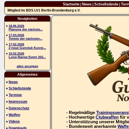
Startseite
News
Schießstände
Ter
|
|
|
Mitglied im BDS LV1 Berlin-Brandenburg e.V.
Neuigkeiten
♦
18.06.2026
Planung der nächste...
♦
17.03.2026
Termin der nächsten...
♦
17.02.2026
2 neue Gunclub Kurzw...
♦
10.02.2026
Long-Range Event 202...
alles anzeigen
Allgemeines
♦
News
♦
Schießstände
♦
Termine
♦
Impressum
♦
Datenschutz
- Regelmäßige
Trainingsverans
♦
Waffen
- Hochwertige
Clubwaffen
für 
♦
Videos
- Unterstützung unserer Mitgli
- Bundesweit anerkannte
Waffe
♦
Downloads