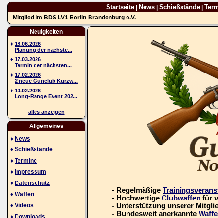
Startseite
News
Schießstände
Ter
|
|
|
Mitglied im BDS LV1 Berlin-Brandenburg e.V.
Neuigkeiten
♦
18.06.2026
Planung der nächste...
♦
17.03.2026
Termin der nächsten...
♦
17.02.2026
2 neue Gunclub Kurzw...
♦
10.02.2026
Long-Range Event 202...
alles anzeigen
Allgemeines
♦
News
♦
Schießstände
♦
Termine
♦
Impressum
♦
Datenschutz
- Regelmäßige
Trainingsverans
♦
Waffen
- Hochwertige
Clubwaffen
für 
♦
Videos
- Unterstützung unserer Mitgli
- Bundesweit anerkannte
Waffe
♦
Downloads