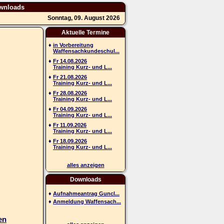
wnloads
Sonntag, 09. August 2026
Aktuelle Termine
♦
in Vorbereitung
Waffensachkundeschul...
♦
Fr 14.08.2026
Training Kurz- und L...
♦
Fr 21.08.2026
Training Kurz- und L...
♦
Fr 28.08.2026
Training Kurz- und L...
♦
Fr 04.09.2026
Training Kurz- und L...
♦
Fr 11.09.2026
Training Kurz- und L...
♦
Fr 18.09.2026
Training Kurz- und L...
alles anzeigen
Downloads
♦
Aufnahmeantrag Guncl...
♦
Anmeldung Waffensach...
en