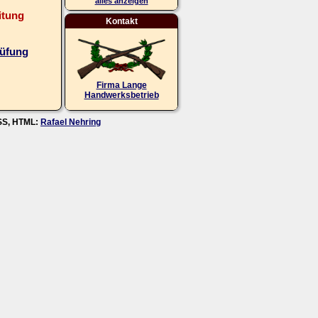
alles anzeigen
itung
Kontakt
rüfung
Firma Lange
Handwerksbetrieb
CSS, HTML:
Rafael Nehring