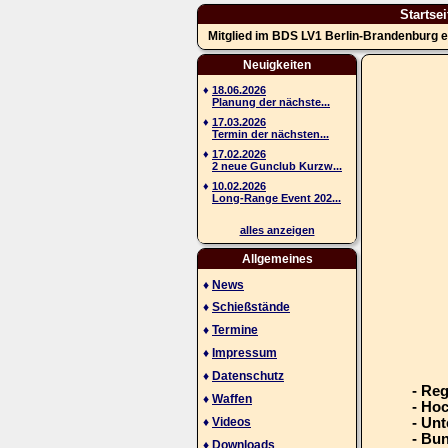
Startsei
Mitglied im BDS LV1 Berlin-Brandenburg e
Neuigkeiten
♦
18.06.2026
Planung der nächste...
♦
17.03.2026
Termin der nächsten...
♦
17.02.2026
2 neue Gunclub Kurzw...
♦
10.02.2026
Long-Range Event 202...
alles anzeigen
Allgemeines
♦
News
♦
Schießstände
♦
Termine
♦
Impressum
♦
Datenschutz
- Re
♦
Waffen
- Ho
♦
Videos
- Unt
- Bu
♦
Downloads