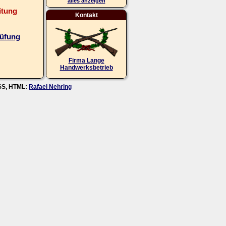
alles anzeigen
itung
Kontakt
rüfung
Firma Lange
Handwerksbetrieb
CSS, HTML:
Rafael Nehring