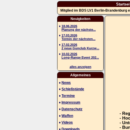
Startsei
Mitglied im BDS LV1 Berlin-Brandenburg e
Neuigkeiten
♦
18.06.2026
Planung der nächste...
♦
17.03.2026
Termin der nächsten...
♦
17.02.2026
2 neue Gunclub Kurzw...
♦
10.02.2026
Long-Range Event 202...
alles anzeigen
Allgemeines
♦
News
♦
Schießstände
♦
Termine
♦
Impressum
♦
Datenschutz
- Re
♦
Waffen
- Ho
♦
Videos
- Unt
- Bu
♦
Downloads