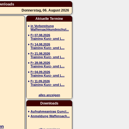
wnloads
Donnerstag, 06. August 2026
Aktuelle Termine
♦
in Vorbereitung
Waffensachkundeschul...
♦
Fr 07.08.2026
Training Kurz- und L...
♦
Fr 14.08.2026
Training Kurz- und L...
♦
Fr 21.08.2026
Training Kurz- und L...
♦
Fr 28.08.2026
Training Kurz- und L...
♦
Fr 04.09.2026
Training Kurz- und L...
♦
Fr 11.09.2026
Training Kurz- und L...
alles anzeigen
Downloads
♦
Aufnahmeantrag Guncl...
♦
Anmeldung Waffensach...
en