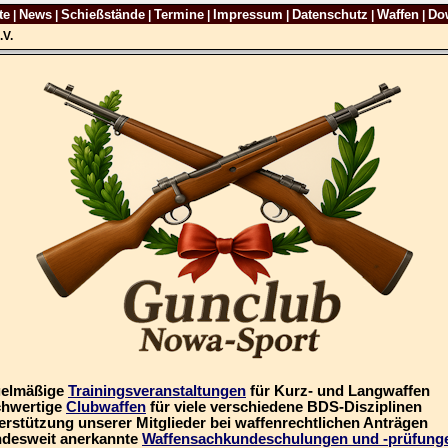
te
News
Schießstände
Termine
Impressum
Datenschutz
Waffen
Do
|
|
|
|
|
|
|
.V.
gelmäßige
Trainingsveranstaltungen
für Kurz- und Langwaffen
chwertige
Clubwaffen
für viele verschiedene BDS-Disziplinen
erstützung unserer Mitglieder bei waffenrechtlichen Anträgen
ndesweit anerkannte
Waffensachkundeschulungen und -prüfung