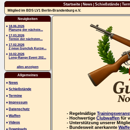
Startseite
News
Schießstände
Ter
|
|
|
Mitglied im BDS LV1 Berlin-Brandenburg e.V.
Neuigkeiten
♦
18.06.2026
Planung der nächste...
♦
17.03.2026
Termin der nächsten...
♦
17.02.2026
2 neue Gunclub Kurzw...
♦
10.02.2026
Long-Range Event 202...
alles anzeigen
Allgemeines
♦
News
♦
Schießstände
♦
Termine
♦
Impressum
♦
Datenschutz
- Regelmäßige
Trainingsverans
♦
Waffen
- Hochwertige
Clubwaffen
für 
♦
Videos
- Unterstützung unserer Mitgli
- Bundesweit anerkannte
Waffe
♦
Downloads