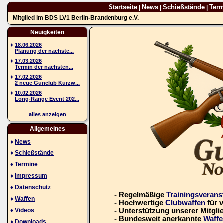
Startseite
News
Schießstände
Ter
|
|
|
Mitglied im BDS LV1 Berlin-Brandenburg e.V.
Neuigkeiten
♦
18.06.2026
Planung der nächste...
♦
17.03.2026
Termin der nächsten...
♦
17.02.2026
2 neue Gunclub Kurzw...
♦
10.02.2026
Long-Range Event 202...
alles anzeigen
Allgemeines
♦
News
♦
Schießstände
♦
Termine
♦
Impressum
♦
Datenschutz
- Regelmäßige
Trainingsverans
♦
Waffen
- Hochwertige
Clubwaffen
für 
♦
Videos
- Unterstützung unserer Mitgli
- Bundesweit anerkannte
Waffe
♦
Downloads